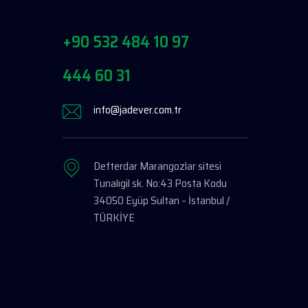
+90 532 484 10 97
444 60 31
info@jadever.com.tr
Defterdar Marangozlar sitesi
Tunalıgil sk. No:43 Posta Kodu
34050 Eyüp Sultan – İstanbul /
TÜRKİYE