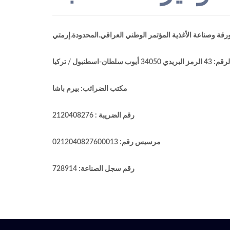
بول / تركيا
مكتب الضرائب: بيرم باشا
رقم الضريبة : 2120408276
مرسيس رقم: 0212040827600013
رقم سجل الصناعة: 728914