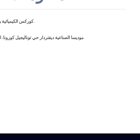
كوركس الكيميائية ورقة وصناعة الأغذية المؤتمر الوطني العراقي.المحدودة.إرمتي.
موديسا الصناعية ديفتردار حي توناليجيل كورونا. الرقم: 43 الرمز البريدي 34050 أيوب سلطان-اسطن