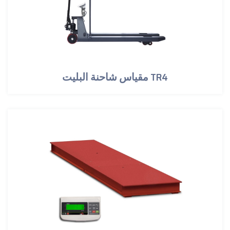
مقياس شاحنة البليت TR4