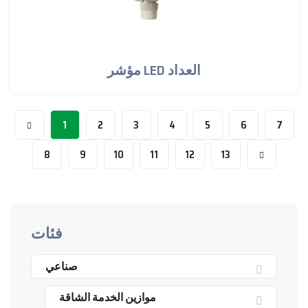
مؤشر LED العداد
1
2
3
4
5
6
7
8
9
10
11
12
13
فئات
صناعي
موازين الخدمة الشاقة