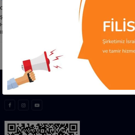
COREKS KİMYA KAĞIT VE GIDA SANAYİ TİC.LTD.ŞTİ.
Şube:
1363 / TOPKAPI SANAYİ İSTANBUL ŞUBESİ
Hesap No:
10100548
IBAN:
TR83 0001 2001 3630 0010 1005 48