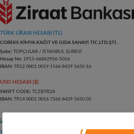
TÜRK LİRASI HESABI (TL)
COREKS KİMYA KAĞIT VE GIDA SANAYİ TİC.LTD.ŞTİ.
Şube:
TOPÇULAR / İSTANBUL ŞUBESİ
Hesap No:
1915-66842956-5016
IBAN:
TR12 0001 0019 1566 8429 5650 16
USD HESABI ($)
SWIFT CODE:
TCZBTR2A
IBAN:
TR14 0001 0016 7266 8429 5650 05
TÜRK LİRASI HESABI (TL)