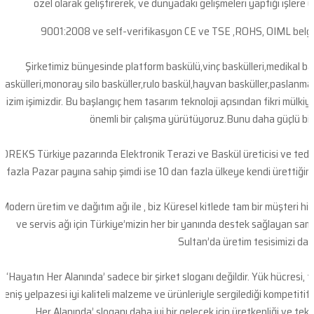
özel olarak geliştirerek, ve dünyadaki gelişmeleri yaptığı işler
9001:2008 ve self-verifikasyon CE ve TSE ,ROHS, OIML belgesi
Şirketimiz bünyesinde platform baskülü,vinç baskülleri,medikal ba
baskülleri,monoray silo basküller,rulo baskül,hayvan basküller,paslanmaz
bizim işimizdir. Bu başlangıç hem tasarım teknoloji açısından fikri mülki
önemli bir çalışma yürütüyoruz.Bunu daha güçlü bir i
COREKS Türkiye pazarında Elektronik Terazi ve Baskül üreticisi ve tedari
fazla Pazar payına sahip şimdi ise 10 dan fazla ülkeye kendi ürettiğimi
Modern üretim ve dağıtım ağı ile , biz Küresel kitlede tam bir müşteri 
ve servis ağı için Türkiye’mizin her bir yanında destek sağlayan sam
Sultan’da üretim tesisimizi da
‘Hayatın Her Alanında’ sadece bir şirket sloganı değildir. Yük hücresi, t
geniş yelpazesi iyi kaliteli malzeme ve ürünleriyle sergilediği kompetitif 
Her Alanında’ sloganı daha iyi bir gelecek için üretkenliği ve tek