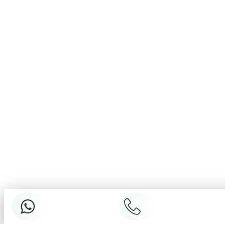
+90
532
+905324841097
484 10