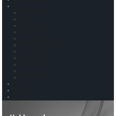
Banka Hesaplarımız
Kurumsal
Hakkımızda
Katalog
Belgelerimiz
Orjinal Ürün
Fatura Bilgilerimiz
Anlaşmalı Kargo Bilgisi
T.İ.M Tescil
Medyakit (Logolar)
İş Başvuru Formu
Mail Order - PDF
Mail Order - XLS
Alım Talepleri
Videolar
İletişim