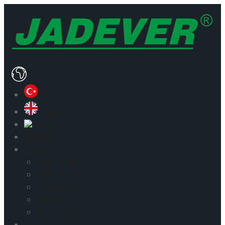
Türkçe
İngilizce
Arapça
Anasayfa
Ürünler
ENDÜSTRİYEL
LABORATUVAR
PERAKENDE
İNDİKATÖR
YEDEK PARÇA