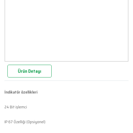
Ürün Detayı
İndikatör özellikleri
24 Bit işlemci
IP 67 Özelliği (Opsiyonel)