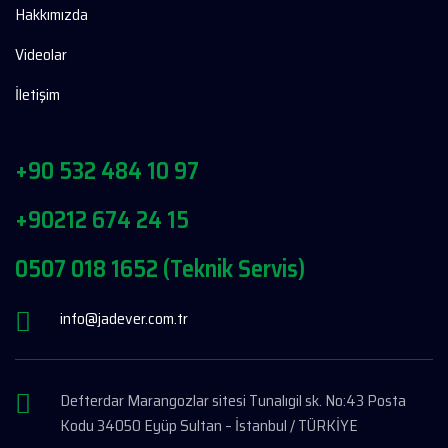
Hakkımızda
Videolar
İletişim
+90 532 484 10 97
+90212 674 24 15
0507 018 1652 (Teknik Servis)
info@jadever.com.tr
Defterdar Marangozlar sitesi Tunalıgil sk. No:43 Posta
Kodu 34050 Eyüp Sultan – İstanbul / TÜRKİYE