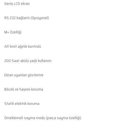
Geniş LCD ekran
RS 232 bağlantı (Opsiyonel)
M+ Özelliği
Alt limit ağırlık kontrolü
200 Saat akülü şarjlı kullanım
Ekran uyarıları gösterme
Böcek ve haşere koruma
Statik elektrik koruma
Örneklemeli sayma modu (parça sayma özelliği)