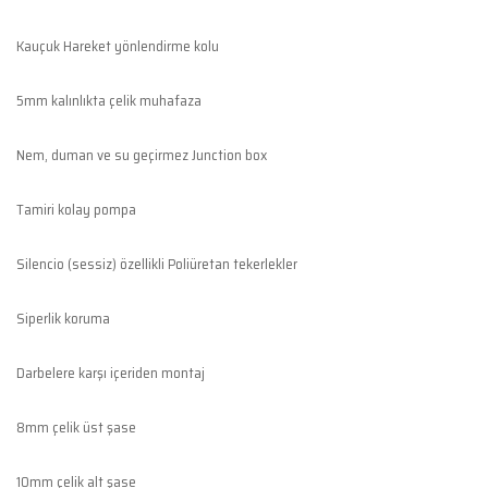
Kauçuk Hareket yönlendirme kolu
5mm kalınlıkta çelik muhafaza
Nem, duman ve su geçirmez Junction box
Tamiri kolay pompa
Silencio (sessiz) özellikli Poliüretan tekerlekler
Siperlik koruma
Darbelere karşı içeriden montaj
8mm çelik üst şase
10mm çelik alt şase