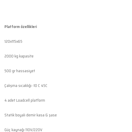
Platform özellikleri
120x115x65
2000 kg kapasite
500 gr hassasiyet
Çalışma sıcaklığı -10 C 45C
4 adet Loadcell platform
Statik boyalı demir kasa & şase
Güç kaynağı 110V/220V