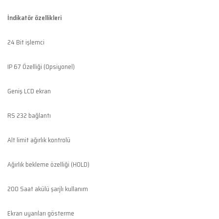
İndikatör özellikleri
24 Bit işlemci
IP 67 Özelliği (Opsiyonel)
Geniş LCD ekran
RS 232 bağlantı
Alt limit ağırlık kontrolü
Ağırlık bekleme özelliği (HOLD)
200 Saat akülü şarjlı kullanım
Ekran uyarıları gösterme