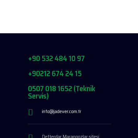
+90 532 484 10 97
+90212 674 24 15
0507 018 1652 (Teknik
Servis)
info@jadever.com.tr
Defterdar Marangozlar sitesi