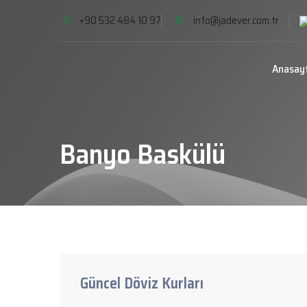
+90 532 484 10 97
info@jadever.com.tr
Anasay
Banyo Baskülü
Güncel Döviz Kurları