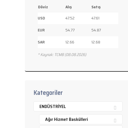
Döviz
Alış
Satış
USD
47.52
47.61
EUR
54.77
54.87
SAR
12.66
12.68
* Kaynak: TCMB (08.08.2026)
Kategoriler
ENDÜSTRİYEL
Ağır Hizmet Baskülleri