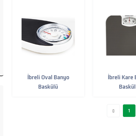
İbreli Oval Banyo
İbreli Kare
Baskülü
Baskü
1