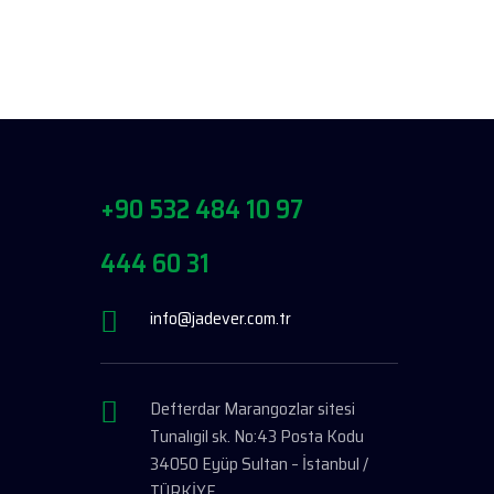
+90 532 484 10 97
444 60 31
info@jadever.com.tr
Defterdar Marangozlar sitesi
Tunalıgil sk. No:43 Posta Kodu
34050 Eyüp Sultan – İstanbul /
TÜRKİYE