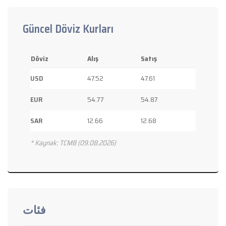
Güncel Döviz Kurları
Döviz
Alış
Satış
USD
47.52
47.61
EUR
54.77
54.87
SAR
12.66
12.68
* Kaynak: TCMB (09.08.2026)
فئات