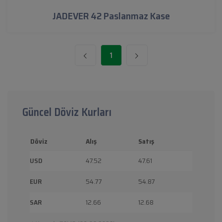
JADEVER 42 Paslanmaz Kase
1
Güncel Döviz Kurları
Döviz
Alış
Satış
USD
47.52
47.61
EUR
54.77
54.87
SAR
12.66
12.68