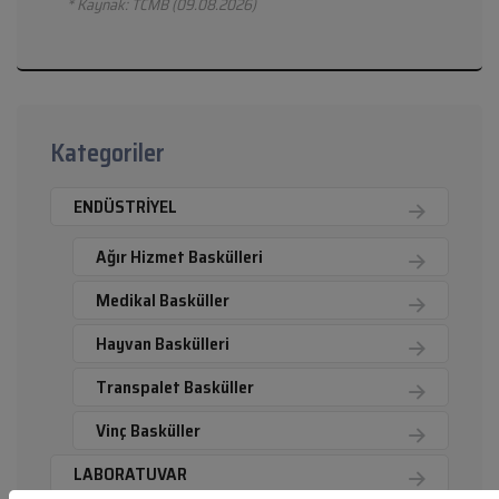
* Kaynak: TCMB (09.08.2026)
Kategoriler
ENDÜSTRİYEL
Ağır Hizmet Baskülleri
Medikal Basküller
Hayvan Baskülleri
Transpalet Basküller
Vinç Basküller
LABORATUVAR