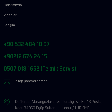
Hakkımızda
Videolar
İletişim
+90 532 484 10 97
+90212 674 24 15
0507 018 1652 (Teknik Servis)
info@jadever.com.tr
Defterdar Marangozlar sitesi Tunalıgil sk. No:43 Posta
Kodu 34050 Eyüp Sultan – İstanbul / TÜRKİYE