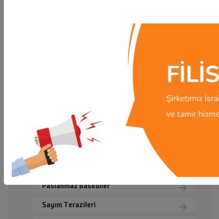
Hassas Teraziler
PERAKENDE
Banyo Baskülü
Cep Terazileri
Çengel Baskül
Fiyat Hesaplama
Kasap Baskülleri
Mobil Teraziler
Mutfak Terazileri
Paslanmaz Basküller
Sayım Terazileri