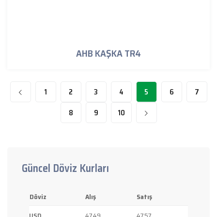
AHB KAŞKA TR4
1
2
3
4
5
6
7
8
9
10
Güncel Döviz Kurları
Döviz
Alış
Satış
USD
47.49
47.57