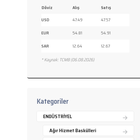
Döviz
Alış
Satış
USD
47.49
47.57
EUR
54.81
54.91
SAR
12.64
12.67
* Kaynak: TCMB (06.08.2026)
Kategoriler
ENDÜSTRİYEL
Ağır Hizmet Baskülleri