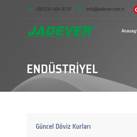
+90 532 484 10 97
info@jadever.com.tr
Anasay
ENDÜSTRİYEL
Güncel Döviz Kurları