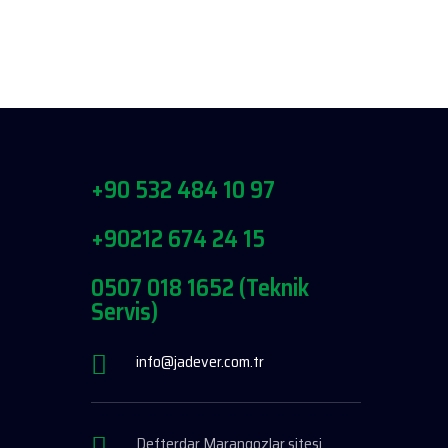
+90 532 484 10 97
+90212 674 24 15
0507 018 1652 (Teknik
Servis)
info@jadever.com.tr
Defterdar Marangozlar sitesi